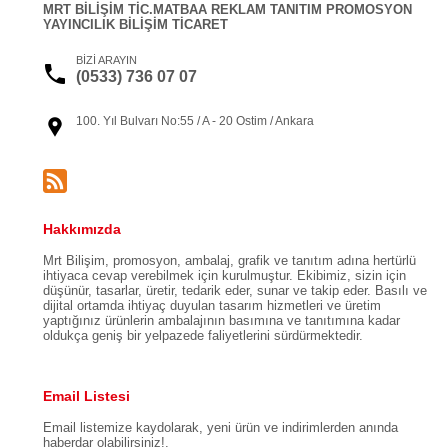
MRT BİLİŞİM TİC.MATBAA REKLAM TANITIM PROMOSYON
YAYINCILIK BİLİŞİM TİCARET
BİZİ ARAYIN
(0533) 736 07 07
100. Yıl Bulvarı No:55 / A - 20 Ostim / Ankara
Hakkımızda
Mrt Bilişim, promosyon, ambalaj, grafik ve tanıtım adına hertürlü
ihtiyaca cevap verebilmek için kurulmuştur. Ekibimiz, sizin için
düşünür, tasarlar, üretir, tedarik eder, sunar ve takip eder. Basılı ve
dijital ortamda ihtiyaç duyulan tasarım hizmetleri ve üretim
yaptığınız ürünlerin ambalajının basımına ve tanıtımına kadar
oldukça geniş bir yelpazede faliyetlerini sürdürmektedir.
Email Listesi
Email listemize kaydolarak, yeni ürün ve indirimlerden anında
haberdar olabilirsiniz!.