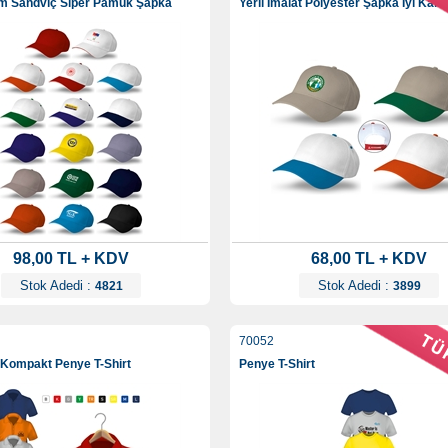
tim Sandviç Siper Pamuk Şapka
Yerli İmalat Polyester Şapka İyi Kalit
98,00 TL + KDV
68,00 TL + KDV
Stok Adedi :
Stok Adedi :
4821
3899
70052
 Kompakt Penye T-Shirt
Penye T-Shirt