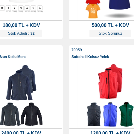
180,00 TL + KDV
500,00 TL + KDV
Stok Adedi :
Stok Sorunuz
32
70959
Uzun Kollu Mont
Softshell Kolsuz Yelek
2400,00 TL + KDV
1200,00 TL + KDV