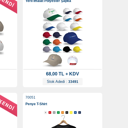
e
Yerli İmalat Polyester Şapka
68,00 TL + KDV
Stok Adedi :
33491
70051
Penye T-Shirt