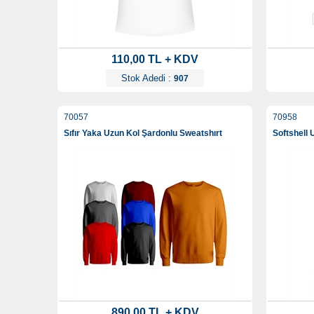
110,00 TL + KDV
Stok Adedi :
907
70057
70958
Sıfır Yaka Uzun Kol Şardonlu Sweatshırt
Softshell 
890,00 TL + KDV