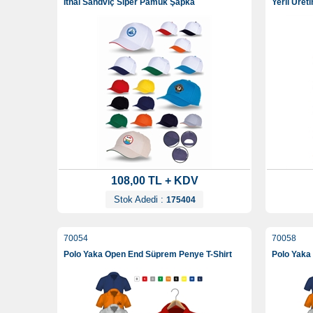
İthal Sandviç Siper Pamuk Şapka
Yerli Üre
108,00 TL + KDV
Stok Adedi :
175404
70054
70058
Polo Yaka Open End Süprem Penye T-Shirt
Polo Yaka