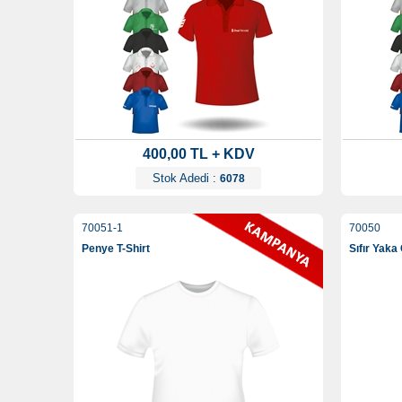
400,00 TL + KDV
Stok Adedi :
6078
70051-1
70050
Penye T-Shirt
Sıfır Yaka