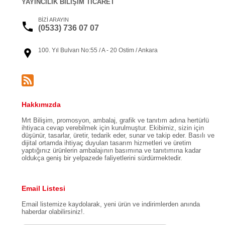
YAYINCILIK BİLİŞİM TİCARET
BİZİ ARAYIN
(0533) 736 07 07
100. Yıl Bulvarı No:55 / A - 20 Ostim / Ankara
Hakkımızda
Mrt Bilişim, promosyon, ambalaj, grafik ve tanıtım adına hertürlü
ihtiyaca cevap verebilmek için kurulmuştur. Ekibimiz, sizin için
düşünür, tasarlar, üretir, tedarik eder, sunar ve takip eder. Basılı ve
dijital ortamda ihtiyaç duyulan tasarım hizmetleri ve üretim
yaptığınız ürünlerin ambalajının basımına ve tanıtımına kadar
oldukça geniş bir yelpazede faliyetlerini sürdürmektedir.
Email Listesi
Email listemize kaydolarak, yeni ürün ve indirimlerden anında
haberdar olabilirsiniz!.