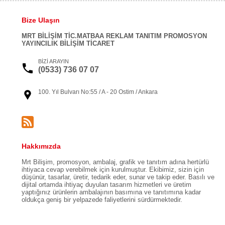
Bize Ulaşın
MRT BİLİŞİM TİC.MATBAA REKLAM TANITIM PROMOSYON
YAYINCILIK BİLİŞİM TİCARET
BİZİ ARAYIN
(0533) 736 07 07
100. Yıl Bulvarı No:55 / A - 20 Ostim / Ankara
Hakkımızda
Mrt Bilişim, promosyon, ambalaj, grafik ve tanıtım adına hertürlü
ihtiyaca cevap verebilmek için kurulmuştur. Ekibimiz, sizin için
düşünür, tasarlar, üretir, tedarik eder, sunar ve takip eder. Basılı ve
dijital ortamda ihtiyaç duyulan tasarım hizmetleri ve üretim
yaptığınız ürünlerin ambalajının basımına ve tanıtımına kadar
oldukça geniş bir yelpazede faliyetlerini sürdürmektedir.