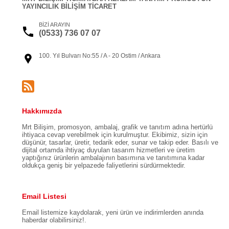
YAYINCILIK BİLİŞİM TİCARET
BİZİ ARAYIN
(0533) 736 07 07
100. Yıl Bulvarı No:55 / A - 20 Ostim / Ankara
Hakkımızda
Mrt Bilişim, promosyon, ambalaj, grafik ve tanıtım adına hertürlü
ihtiyaca cevap verebilmek için kurulmuştur. Ekibimiz, sizin için
düşünür, tasarlar, üretir, tedarik eder, sunar ve takip eder. Basılı ve
dijital ortamda ihtiyaç duyulan tasarım hizmetleri ve üretim
yaptığınız ürünlerin ambalajının basımına ve tanıtımına kadar
oldukça geniş bir yelpazede faliyetlerini sürdürmektedir.
Email Listesi
Email listemize kaydolarak, yeni ürün ve indirimlerden anında
haberdar olabilirsiniz!.