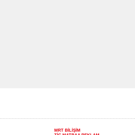
MRT BİLİŞİM
TİC.MATBAA REKLAM