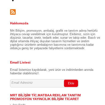
Hakkımızda
Mrt Bilişim, promosyon, ambalaj, grafik ve tanıtım adına hertürlü
ihtiyaca cevap verebilmek için kurulmuştur. Ekibimiz, sizin için
düşünür, tasarlar, üretir, tedarik eder, sunar ve takip eder. Basılı ve
dijital ortamda ihtiyaç duyulan tasarım hizmetleri ve üretim
yaptığınız ürünlerin ambalajının basımına ve tanıtımına kadar
oldukça geniş bir yelpazede faliyetlerini sürdürmektedir.
Email Listesi
Email listemize kaydolarak, yeni ürün ve indirimlerden anında
haberdar olabilirsiniz!.
Ekle
MRT BİLİŞİM TİC.MATBAA REKLAM TANITIM
PROMOSYON YAYINCILIK BİLİŞİM TİCARET
Ana Sayfa