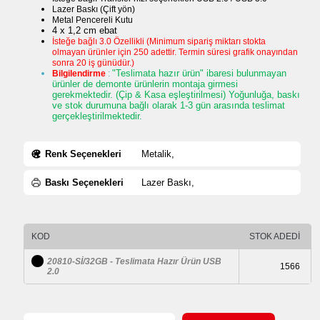
Lazer Baskı (Çift yön)
Metal Pencereli Kutu
4 x 1,2 cm ebat
İsteğe bağlı 3.0 Özellikli (Minimum sipariş miktarı stokta
olmayan ürünler için 250 adettir. Termin süresi grafik onayından
sonra 20 iş günüdür.)
"Teslimata hazır ürün" ibaresi bulunmayan
Bilgilendirme
:
ürünler de demonte ürünlerin montaja girmesi
gerekmektedir. (Çip & Kasa eşleştirilmesi) Yoğunluğa, baskı
ve stok durumuna bağlı olarak 1-3 gün arasında teslimat
gerçekleştirilmektedir.
Renk Seçenekleri
Metalik,
Baskı Seçenekleri
Lazer Baskı,
KOD
STOK ADEDİ
20810-Sİ/32GB - Teslimata Hazır Ürün USB
1566
2.0