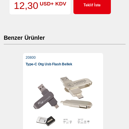
12,30
USD+ KDV
Teklif İste
Benzer Ürünler
20800
Type-C Otg Usb Flash Bellek