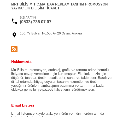
MRT BİLİŞİM TİC.MATBAA REKLAM TANITIM PROMOSYON
YAYINCILIK BİLİŞİM TİCARET
BİZİ ARAYIN
(0533) 736 07 07
100. Yıl Bulvarı No:55 / A - 20 Ostim / Ankara
Hakkımızda
Mrt Bilişim, promosyon, ambalaj, grafik ve tanıtım adına hertürlü
ihtiyaca cevap verebilmek için kurulmuştur. Ekibimiz, sizin için
düşünür, tasarlar, üretir, tedarik eder, sunar ve takip eder. Basılı ve
dijital ortamda ihtiyaç duyulan tasarım hizmetleri ve üretim
yaptığınız ürünlerin ambalajının basımına ve tanıtımına kadar
oldukça geniş bir yelpazede faliyetlerini sürdürmektedir.
Email Listesi
Email listemize kaydolarak, yeni ürün ve indirimlerden anında