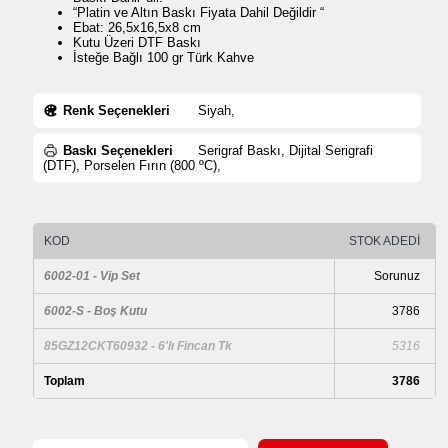
“Platin ve Altın Baskı Fiyata Dahil Değildir “
Ebat: 26,5x16,5x8 cm
Kutu Üzeri DTF Baskı
İsteğe Bağlı 100 gr Türk Kahve
Renk Seçenekleri
Siyah,
Baskı Seçenekleri
Serigraf Baskı, Dijital Serigrafi
(DTF), Porselen Fırın (800 ºC),
KOD
STOK ADEDİ
6002-01 - Vip Set
Sorunuz
6002-S - Boş Kutu
3786
85GZ12CKT60932 - 6'lı Fincan Tk
5316
Toplam
3786