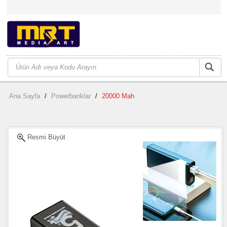
Ana Sayfa
/
Powerbanklar
/
20000 Mah
Resmi Büyüt