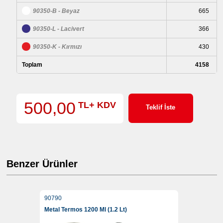
90350-B - Beyaz
665
90350-L - Lacivert
366
90350-K - Kırmızı
430
Toplam
4158
500,00
TL+ KDV
Teklif İste
Benzer Ürünler
90790
Metal Termos 1200 Ml (1.2 Lt)