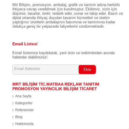
Mrt Bilişim, promosyon, ambalaj, grafik ve tanıtım adına hertürlü
ihtiyaca cevap verebilmek için kurulmuştur. Ekibimiz, sizin için
düşünür, tasarlar, üretir, tedarik eder, sunar ve takip eder. Basılı ve
dijital ortamda ihtiyaç duyulan tasarım hizmetleri ve üretim
yaptığınız ürünlerin ambalajının basımına ve tanıtımına kadar
oldukça geniş bir yelpazede faliyetlerini sürdürmektedir.
Email Listesi
Email listemize kaydolarak, yeni ürün ve indirimlerden anında
haberdar olabilirsiniz!.
Ekle
MRT BİLİŞİM TİC.MATBAA REKLAM TANITIM
PROMOSYON YAYINCILIK BİLİŞİM TİCARET
Ana Sayfa
Kategoriler
Referanslar
Blog
Hakkımızda