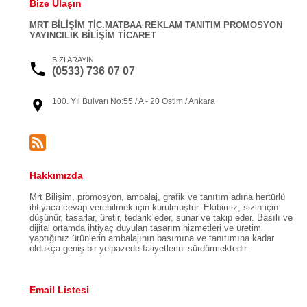
Bize Ulaşın
MRT BİLİŞİM TİC.MATBAA REKLAM TANITIM PROMOSYON
YAYINCILIK BİLİŞİM TİCARET
BİZİ ARAYIN
(0533) 736 07 07
100. Yıl Bulvarı No:55 / A - 20 Ostim / Ankara
Hakkımızda
Mrt Bilişim, promosyon, ambalaj, grafik ve tanıtım adına hertürlü
ihtiyaca cevap verebilmek için kurulmuştur. Ekibimiz, sizin için
düşünür, tasarlar, üretir, tedarik eder, sunar ve takip eder. Basılı ve
dijital ortamda ihtiyaç duyulan tasarım hizmetleri ve üretim
yaptığınız ürünlerin ambalajının basımına ve tanıtımına kadar
oldukça geniş bir yelpazede faliyetlerini sürdürmektedir.
Email Listesi