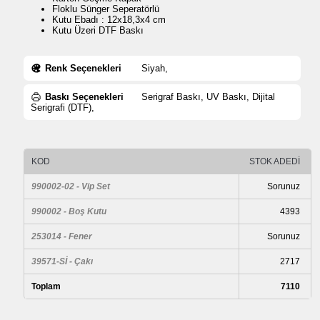
Floklu Sünger Seperatörlü
Kutu Ebadı : 12x18,3x4 cm
Kutu Üzeri DTF Baskı
Renk Seçenekleri
Siyah,
Baskı Seçenekleri
Serigraf Baskı, UV Baskı, Dijital
Serigrafi (DTF),
KOD
STOK ADEDİ
990002-02 - Vip Set
Sorunuz
990002 - Boş Kutu
4393
253014 - Fener
Sorunuz
39571-Sİ - Çakı
2717
Toplam
7110